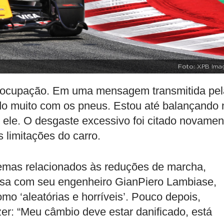
Foto: XPB Ima
eocupação. Em uma mensagem transmitida pel
do muito com os pneus. Estou até balançando 
e ele. O desgaste excessivo foi citado novamen
 limitações do carro.
blemas relacionados às reduções de marcha,
rsa com seu engenheiro GianPiero Lambiase,
 ‘aleatórias e horríveis’. Pouco depois,
zer: “Meu câmbio deve estar danificado, está