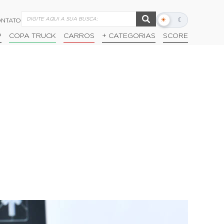
☀
☾
NTATO
Alternar
modo
P
COPA TRUCK
CARROS
+ CATEGORIAS
SCORE
escuro