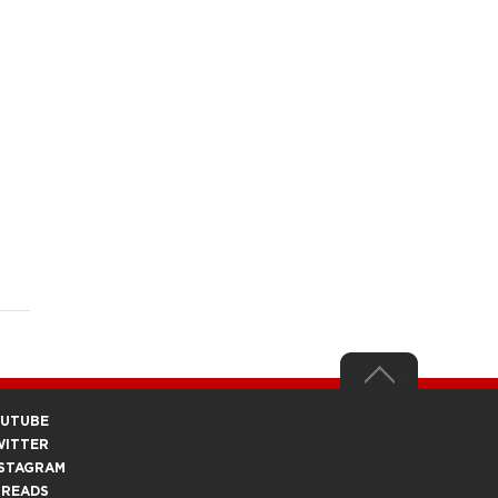
OUTUBE
WITTER
STAGRAM
HREADS