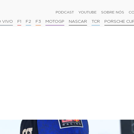
PODCAST
YOUTUBE
SOBRE NÓS
CO
 VIVO
F1
F2
F3
MOTOGP
NASCAR
TCR
PORSCHE CU