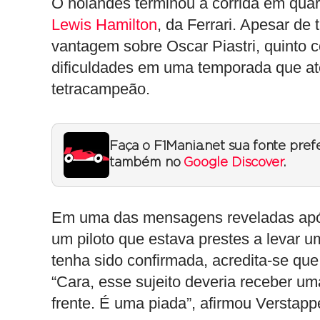
O holandês terminou a corrida em quar
Lewis Hamilton
, da Ferrari. Apesar de
vantagem sobre Oscar Piastri, quinto c
dificuldades em uma temporada que at
tetracampeão.
Faça o F1Mania.net sua fonte pref
também no
Google Discover
.
Em uma das mensagens reveladas após
um piloto que estava prestes a levar u
tenha sido confirmada, acredita-se que 
“Cara, esse sujeito deveria receber u
frente. É uma piada”, afirmou Verstapp