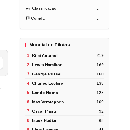
🏎️ Classificação
...
🏁 Corrida
...
Mundial de Pilotos
1.
Kimi Antonelli
219
2.
Lewis Hamilton
169
3.
George Russell
160
4.
Charles Leclerc
138
e
5.
Lando Norris
128
6.
Max Verstappen
109
7.
Oscar Piastri
92
8.
Isack Hadjar
68
9.
Liam Lawson
43