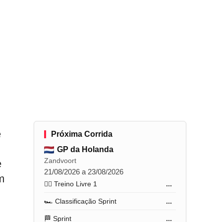
e
Próxima Corrida
GP da Holanda
Zandvoort
e
21/08/2026 a 23/08/2026
m
🏋️‍♂️ Treino Livre 1
...
🏎️ Classificação Sprint
...
🏁 Sprint
...