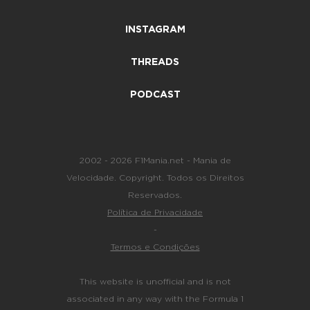
INSTAGRAM
THREADS
PODCAST
2002 - 2026 F1Mania.net - Mania de
Velocidade. Copyright. Todos os Direitos
Reservados.
Política de Privacidade
-
Termos e Condições
This website is unofficial and is not
associated in any way with the Formula 1