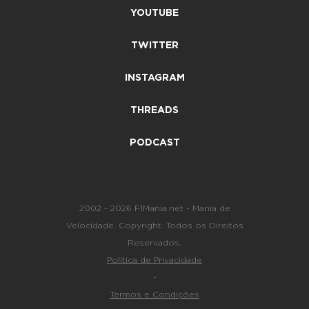
YOUTUBE
TWITTER
INSTAGRAM
THREADS
PODCAST
2002 - 2026 F1Mania.net - Mania de
Velocidade. Copyright. Todos os Direitos
Reservados.
Política de Privacidade
-
Termos e Condições