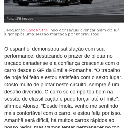
Foto: XPB Images
, enquanto
Lance Stroll
não conseguiu avançar além do 18º
lugar após uma sessão marcada por imprevistos.
O espanhol demonstrou satisfação com sua
performance, destacando o prazer de pilotar no
traçado canadense e a confiança crescente com o
carro desde o GP da Emília-Romanha. “O trabalho
de hoje foi feito e estou satisfeito com o sexto lugar.
Gosto muito de pilotar neste circuito, sempre é um
desafio divertido. O carro se comportou bem na
sessão de classificação e pude forçar até o limite”,
afirmou Alonso. “Desde Ímola, venho me sentindo
mais confortável com o carro, e estou feliz por isso.
Amanhã será difícil, há muitos carros rápidos ao
nosso redor, mas vamos tentar permanecer no top