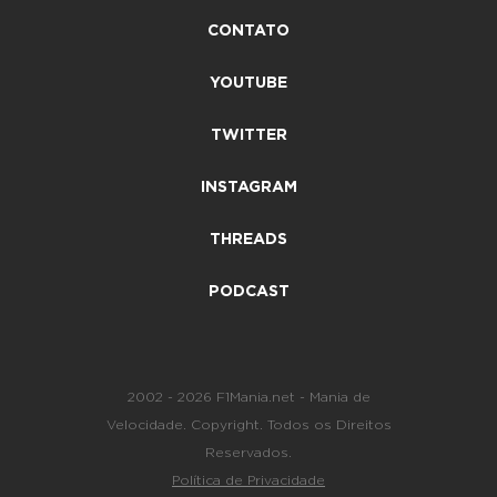
CONTATO
YOUTUBE
TWITTER
INSTAGRAM
THREADS
PODCAST
2002 - 2026 F1Mania.net - Mania de
Velocidade. Copyright. Todos os Direitos
Reservados.
Política de Privacidade