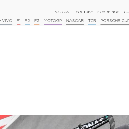
PODCAST
YOUTUBE
SOBRE NÓS
CO
 VIVO
F1
F2
F3
MOTOGP
NASCAR
TCR
PORSCHE CU