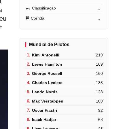
a
🏎️ Classificação
...
a
 eu
🏁 Corrida
...
m
Mundial de Pilotos
1.
Kimi Antonelli
219
2.
Lewis Hamilton
169
3.
George Russell
160
4.
Charles Leclerc
138
5.
Lando Norris
128
6.
Max Verstappen
109
7.
Oscar Piastri
92
8.
Isack Hadjar
68
9.
Liam Lawson
43