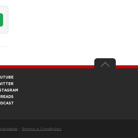
OUTUBE
WITTER
STAGRAM
HREADS
ODCAST
rivacidade
-
Termos e Condições