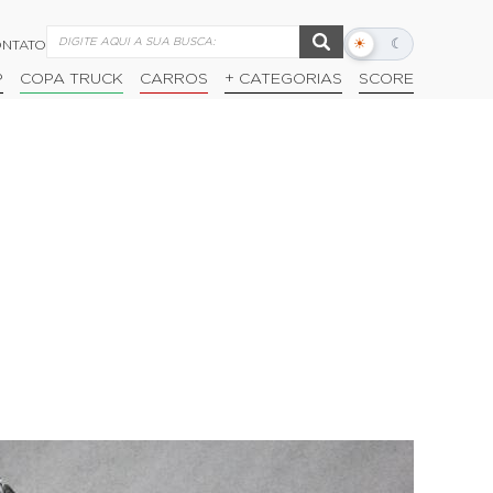
☀
☾
NTATO
Alternar
modo
P
COPA TRUCK
CARROS
+ CATEGORIAS
SCORE
escuro