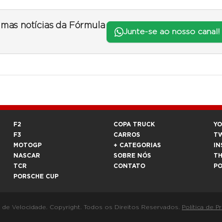
timas notícias da Fórmula
Junte-se ao nosso canal!
F2
COPA TRUCK
Y
F3
CARROS
T
MOTOGP
+ CATEGORIAS
IN
NASCAR
SOBRE NÓS
T
TCR
CONTATO
P
PORSCHE CUP
a de Velocidade. Copyright. Todos os Direitos Reservados.
Política de P