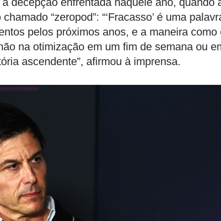
ir a decepção enfrentada naquele ano, quando 
o chamado “zeropod”: “‘Fracasso’ é uma palavr
entos pelos próximos anos, e a maneira como
r não na otimização em um fim de semana ou e
ória ascendente”, afirmou à imprensa.