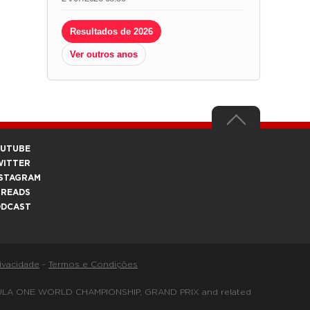
Resultados de 2026
Ver outros anos
OUTUBE
WITTER
STAGRAM
HREADS
ODCAST
rivacidade
-
Termos e Condições
FORMULA ONE WORLD CHAMPIONSHIP, GRAND PRIX and related