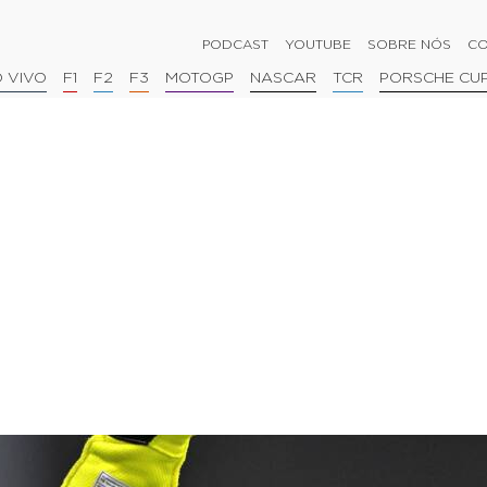
PODCAST
YOUTUBE
SOBRE NÓS
CO
 VIVO
F1
F2
F3
MOTOGP
NASCAR
TCR
PORSCHE CU