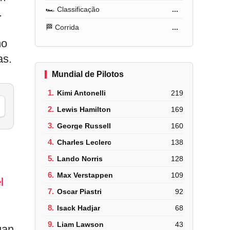
🏎️ Classificação
...
.
🏁 Corrida
...
mo
as.
Mundial de Pilotos
1.
Kimi Antonelli
219
2.
Lewis Hamilton
169
3.
George Russell
160
4.
Charles Leclerc
138
5.
Lando Norris
128
6.
Max Verstappen
109
l
7.
Oscar Piastri
92
8.
Isack Hadjar
68
9.
Liam Lawson
43
uan