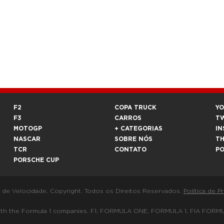
F2
COPA TRUCK
Y
F3
CARROS
T
MOTOGP
+ CATEGORIAS
IN
NASCAR
SOBRE NÓS
T
TCR
CONTATO
P
PORSCHE CUP
a de Velocidade. Copyright. Todos os Direitos Reservados.
Política de P
 way with the Formula 1 companies. F1, FORMULA ONE, FORMULA 1, FIA 