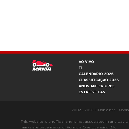
AO VIVO
F1
CALENDÁRIO 2026
CLASSIFICAÇÃO 2026
ANOS ANTERIORES
ESTATÍSTICAS
2002 - 2026 F1Mania.net - Mani
This website is unofficial and is not associated in any
marks are trade marks of Formula One Licensing B.V.