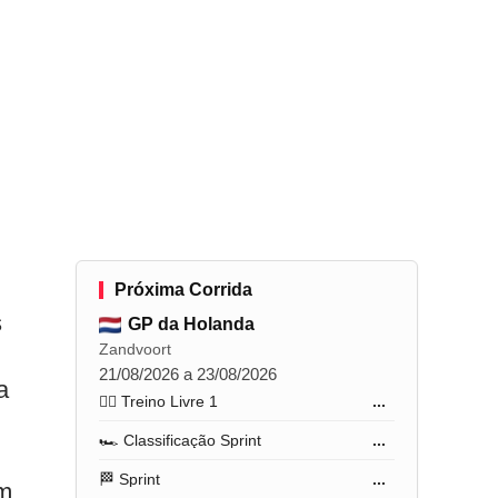
Próxima Corrida
s
GP da Holanda
Zandvoort
21/08/2026 a 23/08/2026
a
🏋️‍♂️ Treino Livre 1
...
🏎️ Classificação Sprint
...
🏁 Sprint
...
am