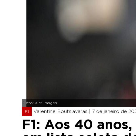
Foto: XPB Images
Valentine Boutsiavaras |
7 de janeiro de 20
F1
F1: Aos 40 anos,