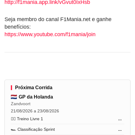
http://f1mania.app.link/vGvut0IxHsb
Seja membro do canal F1Mania.net e ganhe
benefícios:
https://www.youtube.com/f1mania/join
Próxima Corrida
GP da Holanda
Zandvoort
21/08/2026 a 23/08/2026
🏋️‍♂️ Treino Livre 1
...
🏎️ Classificação Sprint
...