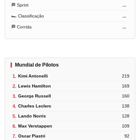
🏁 Sprint
...
🏎️ Classificação
...
🏁 Corrida
...
Mundial de Pilotos
1.
Kimi Antonelli
219
2.
Lewis Hamilton
169
3.
George Russell
160
4.
Charles Leclerc
138
5.
Lando Norris
128
6.
Max Verstappen
109
7.
Oscar Piastri
92