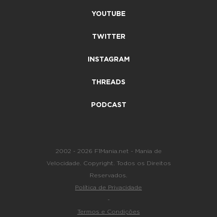
YOUTUBE
TWITTER
INSTAGRAM
THREADS
PODCAST
2002 - 2026 F1Mania.net - Mania de
Velocidade. Copyright. Todos os Direitos
Reservados.
Política de Privacidade
-
Termos e Condições