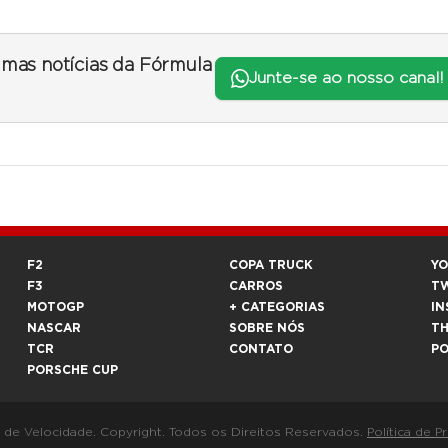
timas notícias da Fórmula
Junte-se ao nosso canal!
F2
COPA TRUCK
Y
F3
CARROS
T
MOTOGP
+ CATEGORIAS
IN
NASCAR
SOBRE NÓS
T
TCR
CONTATO
P
PORSCHE CUP
a de Velocidade. Copyright. Todos os Direitos Reservados.
Política de P