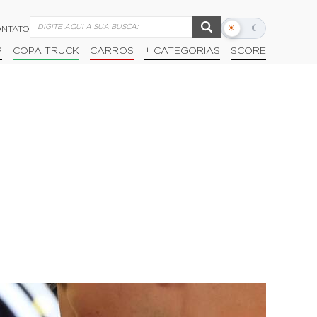
☀
☾
NTATO
Alternar
modo
P
COPA TRUCK
CARROS
+ CATEGORIAS
SCORE
escuro