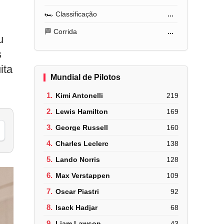
🏎️ Classificação
...
🏁 Corrida
...
u
s
ita
Mundial de Pilotos
1.
Kimi Antonelli
219
2.
Lewis Hamilton
169
3.
George Russell
160
4.
Charles Leclerc
138
5.
Lando Norris
128
6.
Max Verstappen
109
7.
Oscar Piastri
92
8.
Isack Hadjar
68
9.
Liam Lawson
43