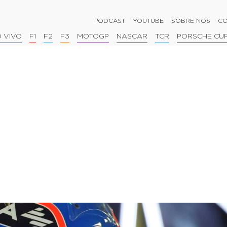
PODCAST
YOUTUBE
SOBRE NÓS
CO
 VIVO
F1
F2
F3
MOTOGP
NASCAR
TCR
PORSCHE CU