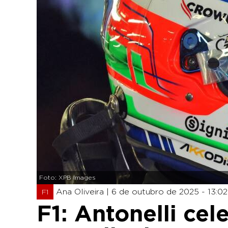
Foto: XPB Images
Ana Oliveira |
6 de outubro de 2025 - 13:02
F1
F1: Antonelli ce