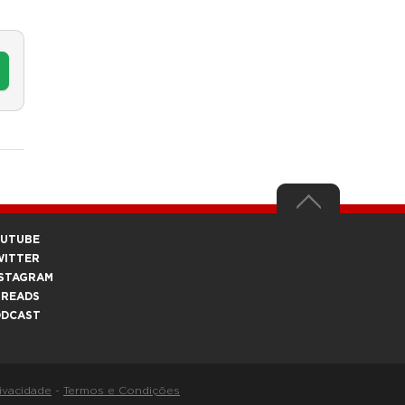
OUTUBE
WITTER
STAGRAM
HREADS
ODCAST
rivacidade
-
Termos e Condições