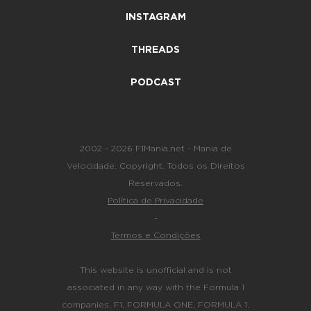
INSTAGRAM
THREADS
PODCAST
2002 - 2026 F1Mania.net - Mania de
Velocidade. Copyright. Todos os Direitos
Reservados.
Política de Privacidade
-
Termos e Condições
This website is unofficial and is not
associated in any way with the Formula 1
companies. F1, FORMULA ONE, FORMULA 1,