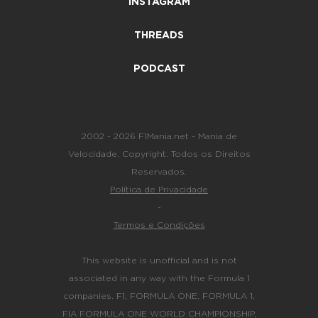
INSTAGRAM
THREADS
PODCAST
2002 - 2026 F1Mania.net - Mania de
Velocidade. Copyright. Todos os Direitos
Reservados.
Política de Privacidade
-
Termos e Condições
This website is unofficial and is not
associated in any way with the Formula 1
companies. F1, FORMULA ONE, FORMULA 1,
FIA FORMULA ONE WORLD CHAMPIONSHIP,