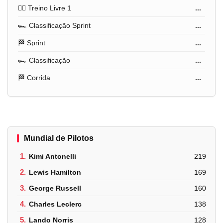
🏋️‍♂️ Treino Livre 1
...
🏎️ Classificação Sprint
...
🏁 Sprint
...
🏎️ Classificação
...
🏁 Corrida
...
Mundial de Pilotos
1.
Kimi Antonelli
219
2.
Lewis Hamilton
169
3.
George Russell
160
4.
Charles Leclerc
138
5.
Lando Norris
128