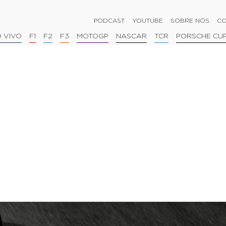
PODCAST
YOUTUBE
SOBRE NÓS
CO
 VIVO
F1
F2
F3
MOTOGP
NASCAR
TCR
PORSCHE CU