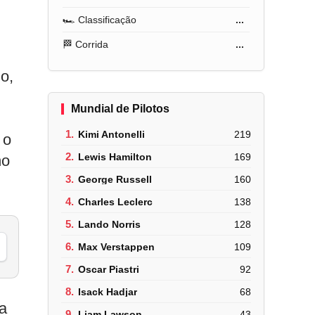
🏎️ Classificação
...
🏁 Corrida
...
o,
Mundial de Pilotos
1.
Kimi Antonelli
219
 o
2.
Lewis Hamilton
169
no
3.
George Russell
160
4.
Charles Leclerc
138
5.
Lando Norris
128
6.
Max Verstappen
109
7.
Oscar Piastri
92
8.
Isack Hadjar
68
a
9.
Liam Lawson
43