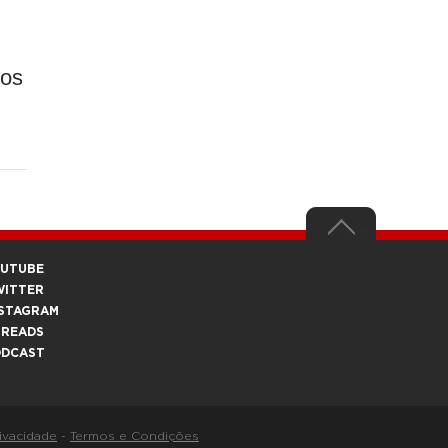
ios
OUTUBE
WITTER
STAGRAM
HREADS
ODCAST
rivacidade
-
Termos e Condições