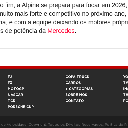
fim, a Alpine se prepara para focar em 2026,
to mais forte e competitivo no próximo ano,
ia, e com a equipe deixando os motores própr
es de potência da
Mercedes
.
F2
COPA TRUCK
Y
F3
CARROS
T
MOTOGP
+ CATEGORIAS
IN
NASCAR
SOBRE NÓS
T
TCR
CONTATO
P
PORSCHE CUP
a de Velocidade. Copyright. Todos os Direitos Reservados.
Política de P