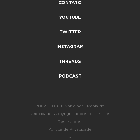
CONTATO
YOUTUBE
TWITTER
INSTAGRAM
THREADS
PODCAST
2002 - 2026 F1Mania.net - Mania de
Velocidade. Copyright. Todos os Direitos
Reservados.
Política de Privacidade
-