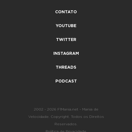
CONTATO
YOUTUBE
TWITTER
INSTAGRAM
THREADS
PODCAST
2002 - 2026 F1Mania.net - Mania de
Velocidade. Copyright. Todos os Direitos
Reservados.
Política de Privacidade