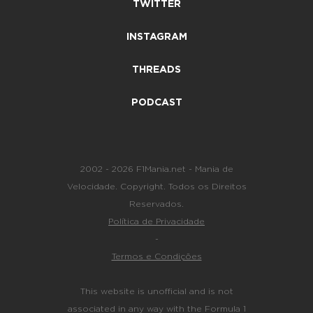
TWITTER
INSTAGRAM
THREADS
PODCAST
2002 - 2026 F1Mania.net - Mania de
Velocidade. Copyright. Todos os Direitos
Reservados.
Política de Privacidade
-
Termos e Condições
This website is unofficial and is not
associated in any way with the Formula 1