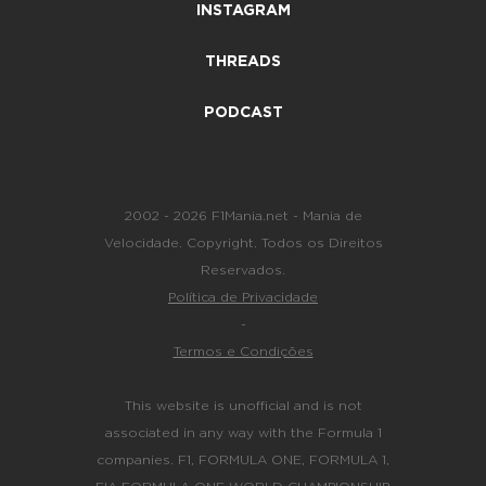
INSTAGRAM
THREADS
PODCAST
2002 - 2026 F1Mania.net - Mania de
Velocidade. Copyright. Todos os Direitos
Reservados.
Política de Privacidade
-
Termos e Condições
This website is unofficial and is not
associated in any way with the Formula 1
companies. F1, FORMULA ONE, FORMULA 1,