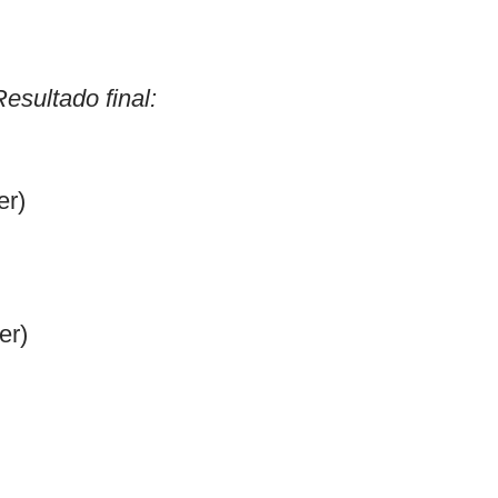
sultado final:
er)
er)