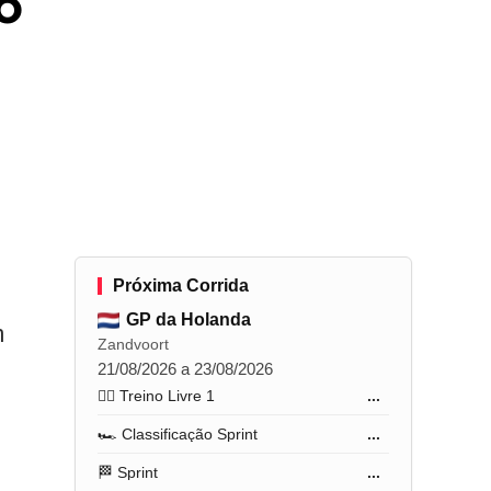
o
Próxima Corrida
GP da Holanda
m
Zandvoort
21/08/2026 a 23/08/2026
🏋️‍♂️ Treino Livre 1
...
🏎️ Classificação Sprint
...
🏁 Sprint
...