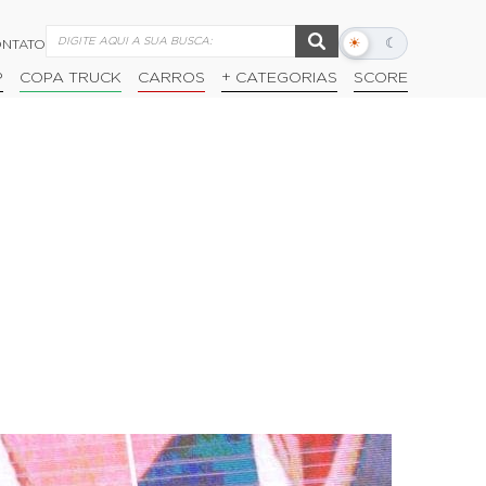
☀
☾
NTATO
Alternar
modo
P
COPA TRUCK
CARROS
+ CATEGORIAS
SCORE
escuro