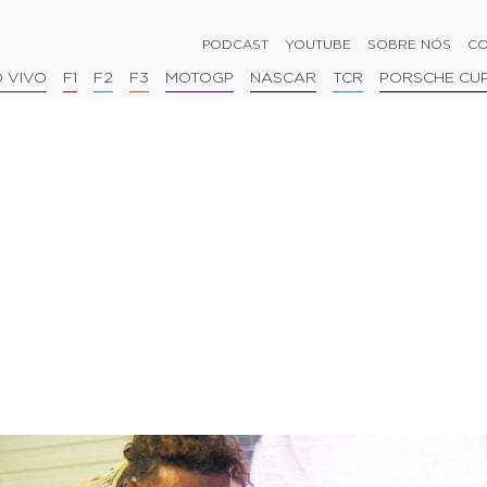
PODCAST
YOUTUBE
SOBRE NÓS
CO
 VIVO
F1
F2
F3
MOTOGP
NASCAR
TCR
PORSCHE CU