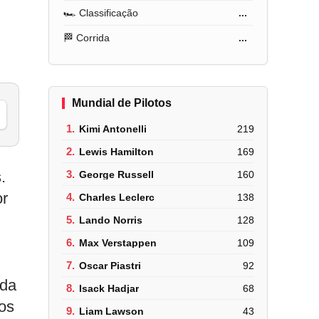
🏎️ Classificação
...
🏁 Corrida
...
Mundial de Pilotos
1.
Kimi Antonelli
219
2.
Lewis Hamilton
169
.
3.
George Russell
160
or
4.
Charles Leclerc
138
5.
Lando Norris
128
6.
Max Verstappen
109
7.
Oscar Piastri
92
 da
8.
Isack Hadjar
68
los
9.
Liam Lawson
43