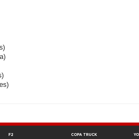
s)
a)
s)
es)
F2
COPA TRUCK
Y