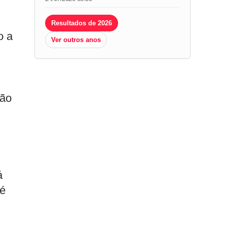
Resultados de 2026
o a
Ver outros anos
ção
á
 é