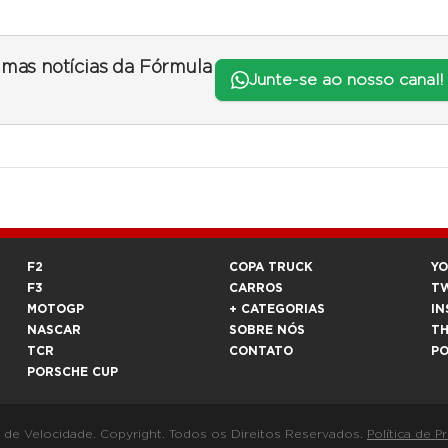
timas notícias da Fórmula
Junte-se ao nosso canal!
F2
COPA TRUCK
Y
F3
CARROS
T
MOTOGP
+ CATEGORIAS
IN
NASCAR
SOBRE NÓS
T
TCR
CONTATO
P
PORSCHE CUP
a de Velocidade. Copyright. Todos os Direitos Reservados.
Política de P