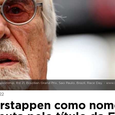
ionship, Rd 21, Brazilian Grand Prix, Sao Paulo, Brazil, Race Day. - ww
22
erstappen como nom