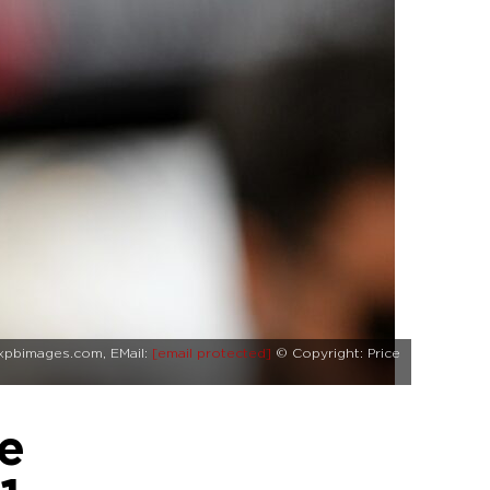
w.xpbimages.com, EMail:
[email protected]
© Copyright: Price
e