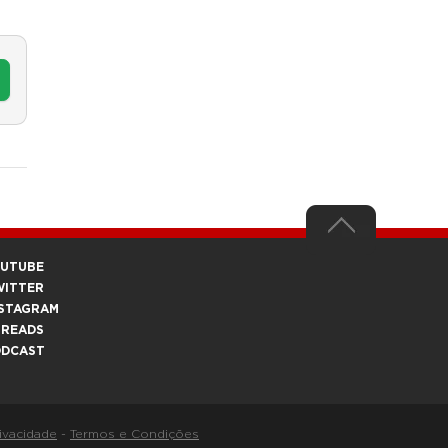
OUTUBE
WITTER
STAGRAM
HREADS
ODCAST
rivacidade
-
Termos e Condições