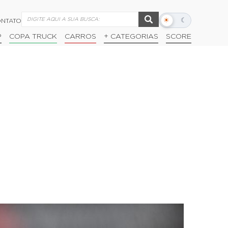
☀
☾
NTATO
Alternar
modo
P
COPA TRUCK
CARROS
+ CATEGORIAS
SCORE
escuro