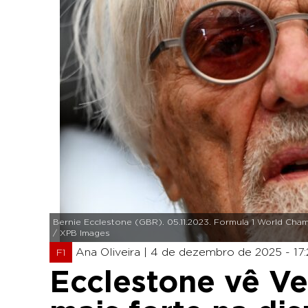
Bernie Ecclestone (GBR). 05.11.2023. Formula 1 World Champ
/ XPB Images
Ana Oliveira |
4 de dezembro de 2025 - 17:
F1
Ecclestone vê V