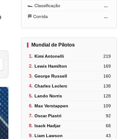
🏎️ Classificação
...
o
🏁 Corrida
...
Mundial de Pilotos
1.
Kimi Antonelli
219
2.
Lewis Hamilton
169
3.
George Russell
160
4.
Charles Leclerc
138
5.
Lando Norris
128
6.
Max Verstappen
109
7.
Oscar Piastri
92
8.
Isack Hadjar
68
9.
Liam Lawson
43