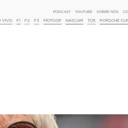
PODCAST
YOUTUBE
SOBRE NÓS
CO
 VIVO
F1
F2
F3
MOTOGP
NASCAR
TCR
PORSCHE CU