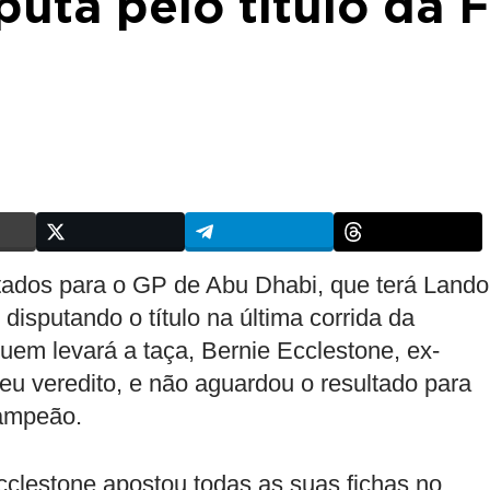
puta pelo título da F
tados para o GP de Abu Dhabi, que terá Lando
 disputando o título na última corrida da
em levará a taça, Bernie Ecclestone, ex-
 seu veredito, e não aguardou o resultado para
campeão.
cclestone apostou todas as suas fichas no