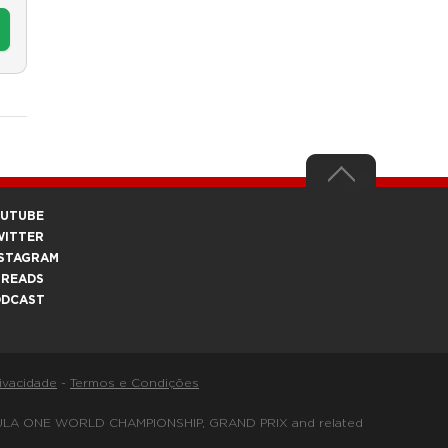
OUTUBE
WITTER
STAGRAM
HREADS
ODCAST
rivacidade
-
Termos e Condições
FORMULA ONE WORLD CHAMPIONSHIP, GRAND PRIX and related