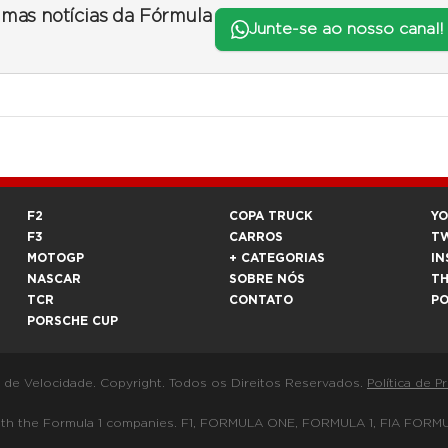
timas notícias da Fórmula
Junte-se ao nosso canal!
F2
COPA TRUCK
Y
F3
CARROS
T
MOTOGP
+ CATEGORIAS
IN
NASCAR
SOBRE NÓS
T
TCR
CONTATO
P
PORSCHE CUP
a de Velocidade. Copyright. Todos os Direitos Reservados.
Política de P
 way with the Formula 1 companies. F1, FORMULA ONE, FORMULA 1, FIA 