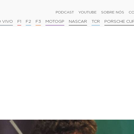
PODCAST
YOUTUBE
SOBRE NÓS
CO
 VIVO
F1
F2
F3
MOTOGP
NASCAR
TCR
PORSCHE CU