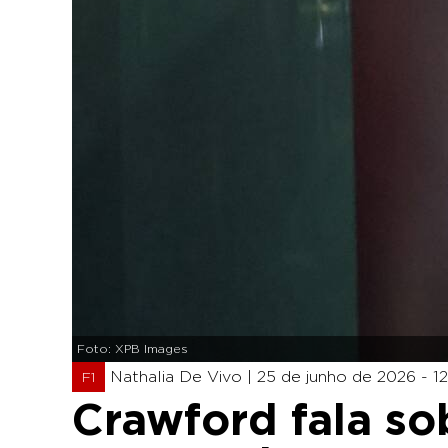
Foto: XPB Images
Nathalia De Vivo |
25 de junho de 2026 - 1
F1
Crawford fala so