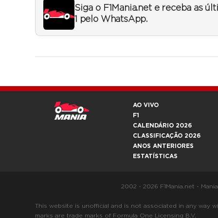
Siga o F1Mania.net e receba as úl
1 pelo WhatsApp.
AO VIVO
F1
CALENDÁRIO 2026
CLASSIFICAÇÃO 2026
ANOS ANTERIORES
ESTATÍSTICAS
2002 - 2026 F1Mania.net - Mani
This website is unofficial and is not associated in any
marks are trade marks of Formula One Licensing B.V.