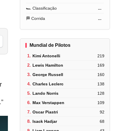
🏎️ Classificação
...
🏁 Corrida
...
Mundial de Pilotos
1.
Kimi Antonelli
219
2.
Lewis Hamilton
169
3.
George Russell
160
r
4.
Charles Leclerc
138
5.
Lando Norris
128
.”
6.
Max Verstappen
109
7.
Oscar Piastri
92
8.
Isack Hadjar
68
9.
Liam Lawson
43