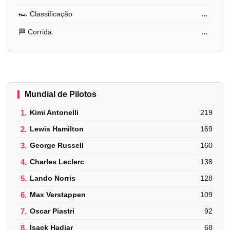
🏎️ Classificação
...
🏁 Corrida
...
Mundial de Pilotos
1.
Kimi Antonelli
219
2.
Lewis Hamilton
169
3.
George Russell
160
4.
Charles Leclerc
138
5.
Lando Norris
128
6.
Max Verstappen
109
7.
Oscar Piastri
92
8.
Isack Hadjar
68