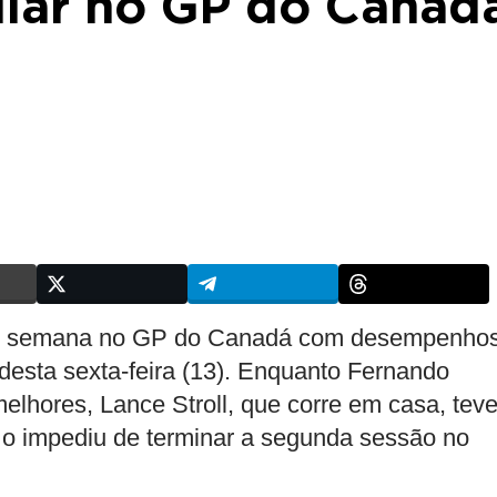
gular no GP do Canad
m de semana no GP do Canadá com desempenho
s desta sexta-feira (13). Enquanto Fernando
elhores, Lance Stroll, que corre em casa, tev
o impediu de terminar a segunda sessão no