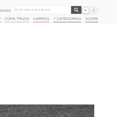
☀
☾
NTATO
Alternar
modo
P
COPA TRUCK
CARROS
+ CATEGORIAS
SCORE
escuro