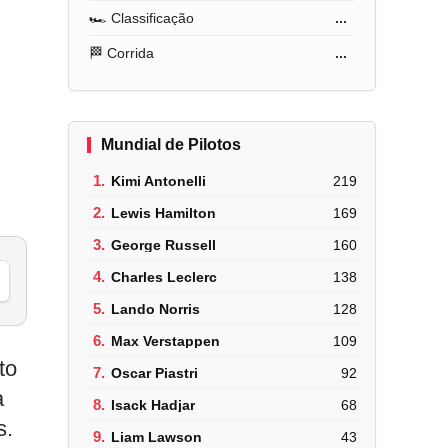
🏎️ Classificação
...
🏁 Corrida
...
Mundial de Pilotos
1.
Kimi Antonelli
219
2.
Lewis Hamilton
169
3.
George Russell
160
4.
Charles Leclerc
138
5.
Lando Norris
128
6.
Max Verstappen
109
to
7.
Oscar Piastri
92
a
8.
Isack Hadjar
68
s.
9.
Liam Lawson
43