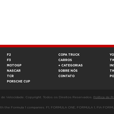
F2
COPA TRUCK
Y
F3
CARROS
T
MOTOGP
+ CATEGORIAS
IN
NASCAR
SOBRE NÓS
T
TCR
CONTATO
P
PORSCHE CUP
a de Velocidade. Copyright. Todos os Direitos Reservados.
Política de P
 way with the Formula 1 companies. F1, FORMULA ONE, FORMULA 1, FIA 