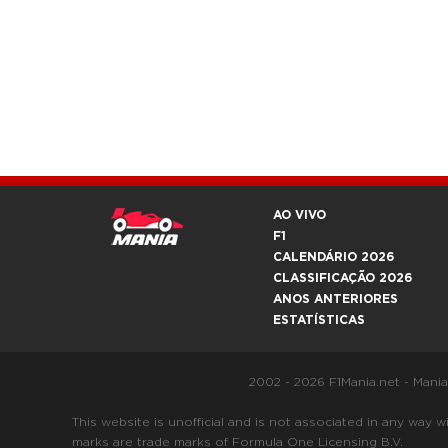
AO VIVO
F1
CALENDÁRIO 2026
CLASSIFICAÇÃO 2026
ANOS ANTERIORES
ESTATÍSTICAS
2002 - 2026 F1Mania.net - Mani
This website is unofficial and is not associated in any
marks are trade marks of Formula One Licensing B.V.