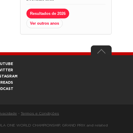
Resultados de 2026
Ver outros anos
OUTUBE
WITTER
STAGRAM
HREADS
ODCAST
rivacidade
-
Termos e Condições
FORMULA ONE WORLD CHAMPIONSHIP, GRAND PRIX and related