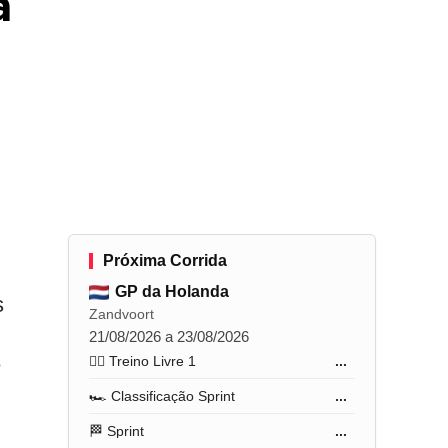
á
Próxima Corrida
GP da Holanda
s
Zandvoort
21/08/2026 a 23/08/2026
e
🏋️‍♂️ Treino Livre 1
...
🏎️ Classificação Sprint
...
🏁 Sprint
...