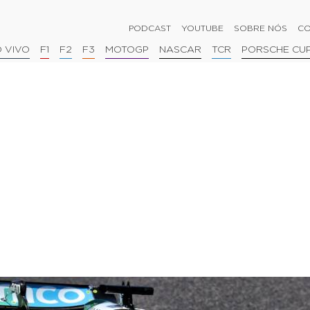
PODCAST
YOUTUBE
SOBRE NÓS
CO
 VIVO
F1
F2
F3
MOTOGP
NASCAR
TCR
PORSCHE CU