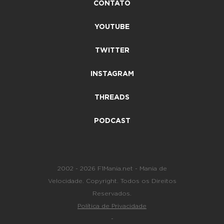
CONTATO
YOUTUBE
TWITTER
INSTAGRAM
THREADS
PODCAST
2002 - 2026 F1Mania.net - Mania de
Velocidade. Copyright. Todos os Direitos
Reservados.
Política de Privacidade
-