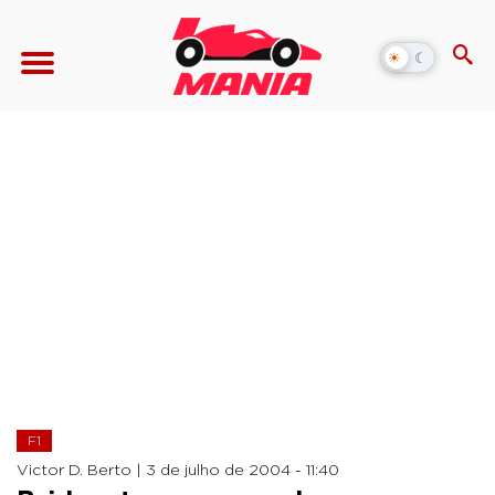
☀
☾
Alternar
modo
escuro
F1
Victor D. Berto |
3 de julho de 2004 - 11:40