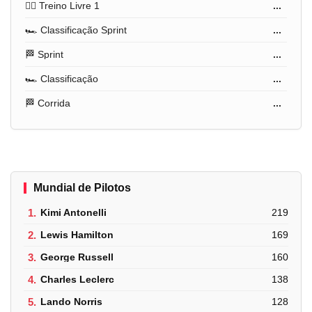
🏋️‍♂️ Treino Livre 1
...
🏎️ Classificação Sprint
...
🏁 Sprint
...
🏎️ Classificação
...
🏁 Corrida
...
Mundial de Pilotos
1.
Kimi Antonelli
219
2.
Lewis Hamilton
169
3.
George Russell
160
4.
Charles Leclerc
138
5.
Lando Norris
128