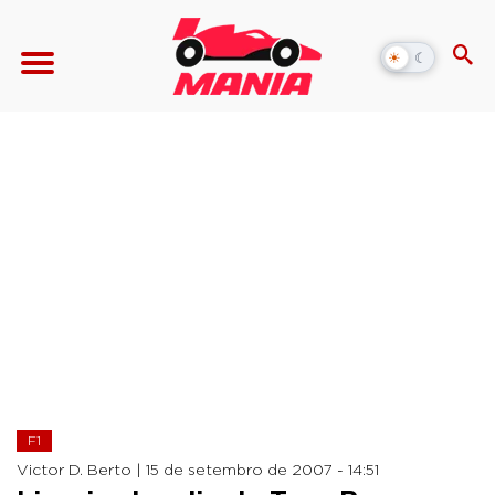
☀
☾
Alternar
modo
escuro
F1
Victor D. Berto |
15 de setembro de 2007 - 14:51