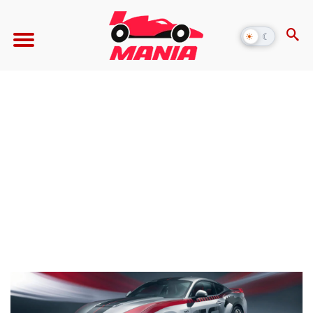
☀
☾
Alternar
modo
escuro