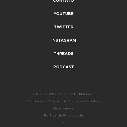
CONTATO
YOUTUBE
TWITTER
INSTAGRAM
THREADS
PODCAST
2002 - 2026 F1Mania.net - Mania de
Velocidade. Copyright. Todos os Direitos
Reservados.
Política de Privacidade
-