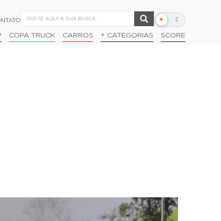
☀
☾
NTATO
Alternar
modo
P
COPA TRUCK
CARROS
+ CATEGORIAS
SCORE
escuro