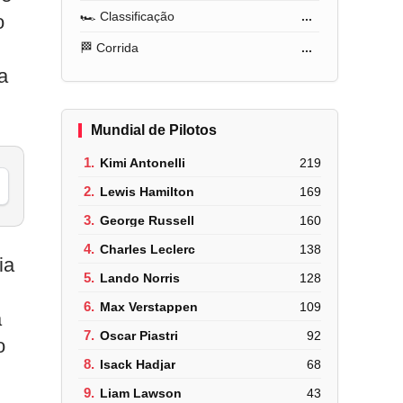
🏎️ Classificação
...
o
🏁 Corrida
...
a
Mundial de Pilotos
1.
Kimi Antonelli
219
2.
Lewis Hamilton
169
3.
George Russell
160
4.
Charles Leclerc
138
ia
5.
Lando Norris
128
6.
Max Verstappen
109
a
7.
Oscar Piastri
92
o
8.
Isack Hadjar
68
9.
Liam Lawson
43