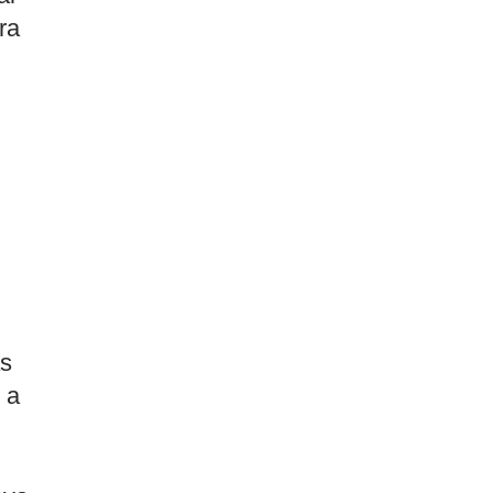
ra
as
 a