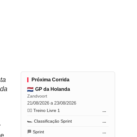
ta
Próxima Corrida
 da
GP da Holanda
Zandvoort
21/08/2026 a 23/08/2026
🏋️‍♂️ Treino Livre 1
...
🏎️ Classificação Sprint
...
r
🏁 Sprint
...
e