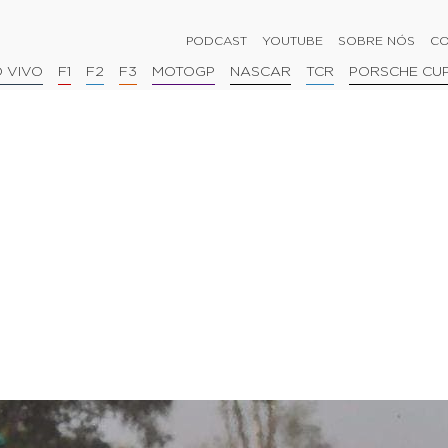
PODCAST
YOUTUBE
SOBRE NÓS
CO
 VIVO
F1
F2
F3
MOTOGP
NASCAR
TCR
PORSCHE CU