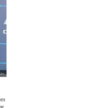
ção
Sem
ar