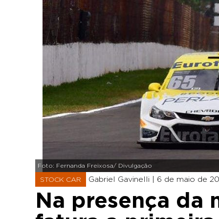
Foto: Fernanda Freixosa/ Divulgação
Gabriel Gavinelli |
6 de maio de 20
STOCK CAR
Na presença da 