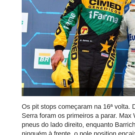
Os pit stops começaram na 16ª volta. 
Serra foram os primeiros a parar. Max 
pneus do lado direito, enquanto Barri
ninguém à frente, o pole position enca