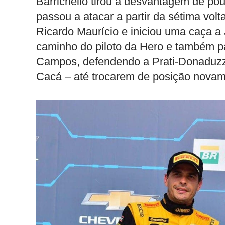
Barrichello tirou a desvantagem de p
passou a atacar a partir da sétima vol
Ricardo Maurício e iniciou uma caça a
caminho do piloto da Hero e também p
Campos, defendendo a Prati-Donaduzzi
Cacá – até trocarem de posição novame