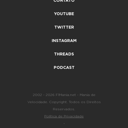
CONTATO
YOUTUBE
TWITTER
INSTAGRAM
THREADS
PODCAST
2002 - 2026 F1Mania.net - Mania de
Velocidade. Copyright. Todos os Direitos
Reservados.
Política de Privacidade
-