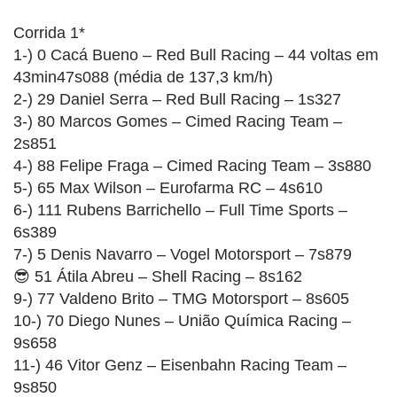
Corrida 1*
1-) 0 Cacá Bueno – Red Bull Racing – 44 voltas em
43min47s088 (média de 137,3 km/h)
2-) 29 Daniel Serra – Red Bull Racing – 1s327
3-) 80 Marcos Gomes – Cimed Racing Team –
2s851
4-) 88 Felipe Fraga – Cimed Racing Team – 3s880
5-) 65 Max Wilson – Eurofarma RC – 4s610
6-) 111 Rubens Barrichello – Full Time Sports –
6s389
7-) 5 Denis Navarro – Vogel Motorsport – 7s879
😎 51 Átila Abreu – Shell Racing – 8s162
9-) 77 Valdeno Brito – TMG Motorsport – 8s605
10-) 70 Diego Nunes – União Química Racing –
9s658
11-) 46 Vitor Genz – Eisenbahn Racing Team –
9s850