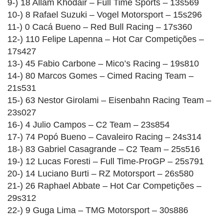
9-) 18 Allam Khodair – Full Time Sports – 13s569
10-) 8 Rafael Suzuki – Vogel Motorsport – 15s296
11-) 0 Cacá Bueno – Red Bull Racing – 17s360
12-) 110 Felipe Lapenna – Hot Car Competições –
17s427
13-) 45 Fabio Carbone – Mico’s Racing – 19s810
14-) 80 Marcos Gomes – Cimed Racing Team –
21s531
15-) 63 Nestor Girolami – Eisenbahn Racing Team –
23s027
16-) 4 Julio Campos – C2 Team – 23s854
17-) 74 Popó Bueno – Cavaleiro Racing – 24s314
18-) 83 Gabriel Casagrande – C2 Team – 25s516
19-) 12 Lucas Foresti – Full Time-ProGP – 25s791
20-) 14 Luciano Burti – RZ Motorsport – 26s580
21-) 26 Raphael Abbate – Hot Car Competições –
29s312
22-) 9 Guga Lima – TMG Motorsport – 30s886