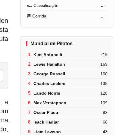
🏎️ Classificação
...
🏁 Corrida
...
ien
sta
uta
Mundial de Pilotos
1.
Kimi Antonelli
219
2.
Lewis Hamilton
169
3.
George Russell
160
4.
Charles Leclerc
138
5.
Lando Norris
128
, a
6.
Max Verstappen
109
bom
7.
Oscar Piastri
92
uma
8.
Isack Hadjar
68
do,
9.
Liam Lawson
43