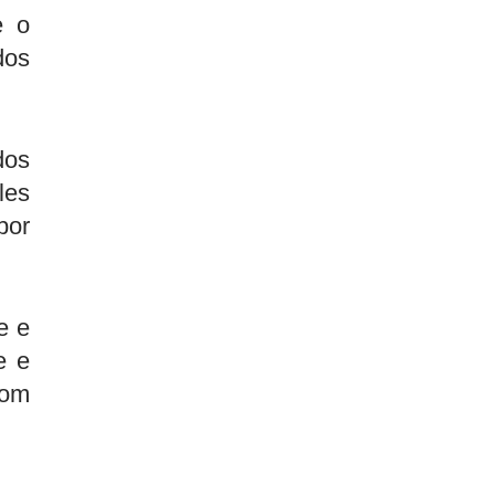
e o
dos
dos
les
por
e e
e e
com