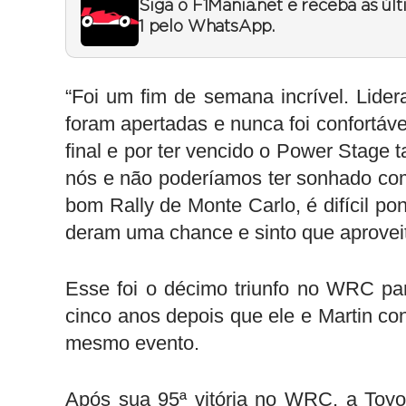
Siga o F1Mania.net e receba as úl
1 pelo WhatsApp.
“Foi um fim de semana incrível. Lide
foram apertadas e nunca foi confortáve
final e por ter vencido o Power Stag
nós e não poderíamos ter sonhado co
bom Rally de Monte Carlo, é difícil p
deram uma chance e sinto que aprovei
Esse foi o décimo triunfo no WRC p
cinco anos depois que ele e Martin co
mesmo evento.
Após sua 95ª vitória no WRC, a Toyo