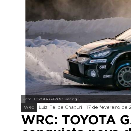
Foto: TOYOTA GAZOO Racing
Luiz Felipe Chaguri |
17 de fevereiro de 
WRC
WRC: TOYOTA G