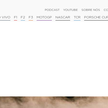
PODCAST
YOUTUBE
SOBRE NÓS
CO
 VIVO
F1
F2
F3
MOTOGP
NASCAR
TCR
PORSCHE CU