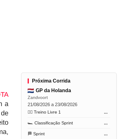
Próxima Corrida
GP da Holanda
TA
Zandvoort
n a
21/08/2026 a 23/08/2026
 de
🏋️‍♂️ Treino Livre 1
...
ito
🏎️ Classificação Sprint
...
ma,
🏁 Sprint
...