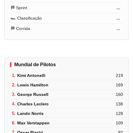
🏁 Sprint
...
🏎️ Classificação
...
🏁 Corrida
...
Mundial de Pilotos
1.
Kimi Antonelli
219
2.
Lewis Hamilton
169
3.
George Russell
160
4.
Charles Leclerc
138
5.
Lando Norris
128
6.
Max Verstappen
109
7.
Oscar Piastri
92