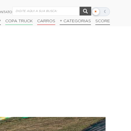
☀
☾
NTATO
Alternar
modo
P
COPA TRUCK
CARROS
+ CATEGORIAS
SCORE
escuro