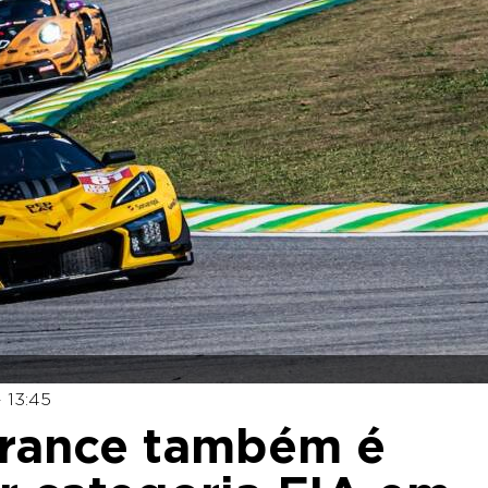
 13:45
urance também é