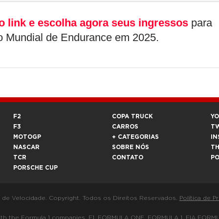
o link e escolha agora seus ingressos
para
do Mundial de Endurance em 2025.
F2
COPA TRUCK
Y
F3
CARROS
T
MOTOGP
+ CATEGORIAS
IN
NASCAR
SOBRE NÓS
T
TCR
CONTATO
P
PORSCHE CUP
a de Velocidade. Copyright. Todos os Direitos Reservados.
Política de P
 way with the Formula 1 companies. F1, FORMULA ONE, FORMULA 1, FIA 