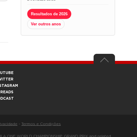
Resultados de 2026
Ver outros anos
OUTUBE
WITTER
STAGRAM
HREADS
ODCAST
rivacidade
-
Termos e Condições
FORMULA ONE WORLD CHAMPIONSHIP, GRAND PRIX and related