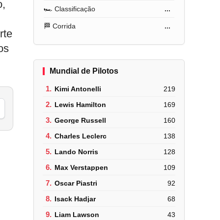
o,
🏎️ Classificação
...
🏁 Corrida
...
rte
os
Mundial de Pilotos
1.
Kimi Antonelli
219
2.
Lewis Hamilton
169
3.
George Russell
160
4.
Charles Leclerc
138
5.
Lando Norris
128
6.
Max Verstappen
109
7.
Oscar Piastri
92
8.
Isack Hadjar
68
9.
Liam Lawson
43