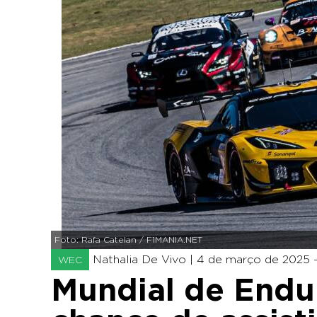
Foto: Rafa Catelan / F1MANIA.NET
Nathalia De Vivo |
4 de março de 2025 -
WEC
Mundial de End