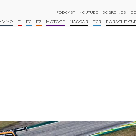
PODCAST
YOUTUBE
SOBRE NÓS
CO
 VIVO
F1
F2
F3
MOTOGP
NASCAR
TCR
PORSCHE CU