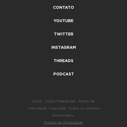
CONTATO
YOUTUBE
TWITTER
INSTAGRAM
THREADS
PODCAST
2002 - 2026 F1Mania.net - Mania de
Velocidade. Copyright. Todos os Direitos
Reservados.
Política de Privacidade