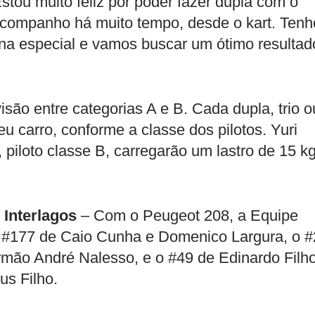
stou muito feliz por poder fazer dupla com o
acompanho há muito tempo, desde o kart. Tenh
na especial e vamos buscar um ótimo resultado
são entre categorias A e B. Cada dupla, trio o
eu carro, conforme a classe dos pilotos. Yuri
, piloto classe B, carregarão um lastro de 15 k
 Interlagos
– Com o Peugeot 208, a Equipe
 #177 de Caio Cunha e Domenico Largura, o 
irmão André Nalesso, e o #49 de Edinardo Filho
us Filho.