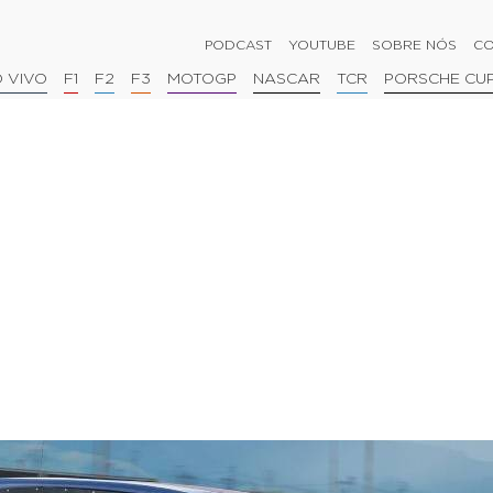
PODCAST
YOUTUBE
SOBRE NÓS
CO
 VIVO
F1
F2
F3
MOTOGP
NASCAR
TCR
PORSCHE CU