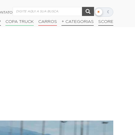
☀
☾
NTATO
Alternar
modo
P
COPA TRUCK
CARROS
+ CATEGORIAS
SCORE
escuro