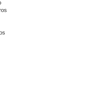
o
ros
os