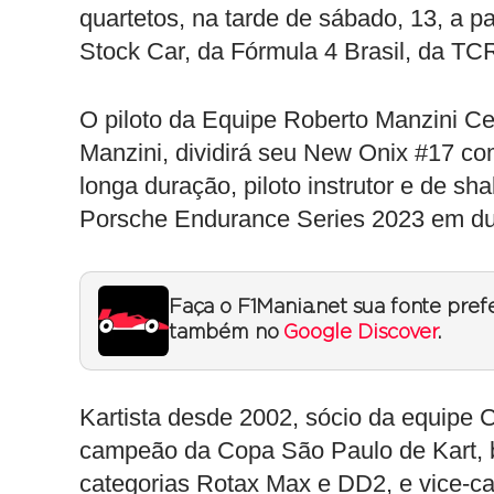
quartetos, na tarde de sábado, 13, a p
Stock Car, da Fórmula 4 Brasil, da TC
O piloto da Equipe Roberto Manzini C
Manzini, dividirá seu New Onix #17 co
longa duração, piloto instrutor e de 
Porsche Endurance Series 2023 em dup
Faça o F1Mania.net sua fonte pref
também no
Google Discover
.
Kartista desde 2002, sócio da equipe C
campeão da Copa São Paulo de Kart, b
categorias Rotax Max e DD2, e vice-c