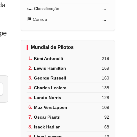
da
🏎️ Classificação
...
🏁 Corrida
...
ipe
Mundial de Pilotos
1.
Kimi Antonelli
219
2.
Lewis Hamilton
169
3.
George Russell
160
4.
Charles Leclerc
138
5.
Lando Norris
128
6.
Max Verstappen
109
7.
Oscar Piastri
92
8.
Isack Hadjar
68
9.
Liam Lawson
43