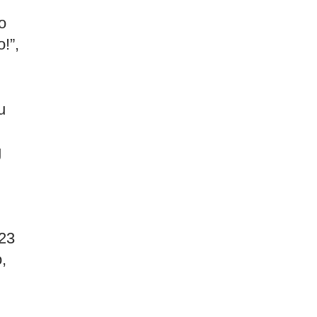
o
!”,
u
g
#23
,