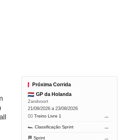
Próxima Corrida
GP da Holanda
m
Zandvoort
m
21/08/2026 a 23/08/2026
ll
🏋️‍♂️ Treino Livre 1
...
🏎️ Classificação Sprint
...
🏁 Sprint
...