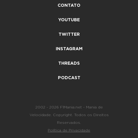
CONTATO
YOUTUBE
TWITTER
INSTAGRAM
THREADS
PODCAST
2002 - 2026 F1Mania.net - Mania de
Velocidade. Copyright. Todos os Direitos
Reservados.
Política de Privacidade
-