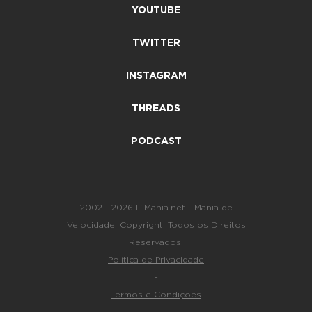
YOUTUBE
TWITTER
INSTAGRAM
THREADS
PODCAST
2002 - 2026 F1Mania.net - Mania de
Velocidade. Copyright. Todos os Direitos
Reservados.
Política de Privacidade
-
Termos e Condições