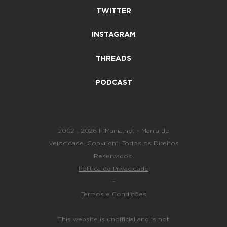
TWITTER
INSTAGRAM
THREADS
PODCAST
2002 - 2026 F1Mania.net - Mania de
Velocidade. Copyright. Todos os Direitos
Reservados.
Política de Privacidade
-
Termos e Condições
This website is unofficial and is not