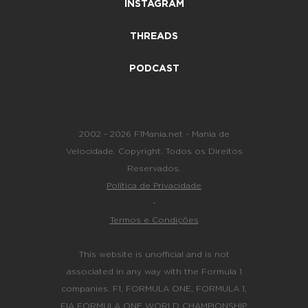
INSTAGRAM
THREADS
PODCAST
2002 - 2026 F1Mania.net - Mania de
Velocidade. Copyright. Todos os Direitos
Reservados.
Política de Privacidade
-
Termos e Condições
This website is unofficial and is not
associated in any way with the Formula 1
companies. F1, FORMULA ONE, FORMULA 1,
FIA FORMULA ONE WORLD CHAMPIONSHIP,