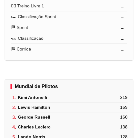
🏋️‍♂️ Treino Livre 1
...
🏎️ Classificação Sprint
...
🏁 Sprint
...
🏎️ Classificação
...
🏁 Corrida
...
Mundial de Pilotos
1.
Kimi Antonelli
219
2.
Lewis Hamilton
169
3.
George Russell
160
4.
Charles Leclerc
138
5.
Lando Norris
128