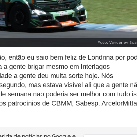
Foto: Vanderley Soa
o, então eu saio bem feliz de Londrina por po
ra a gente brigar mesmo em Interlagos
dade a gente deu muita sorte hoje. Nós
egundo, mas estava visível ali que a gente n
m de semana não poderia ser melhor com tudo i
 os patrocínios de CBMM, Sabesp, ArcelorMitta