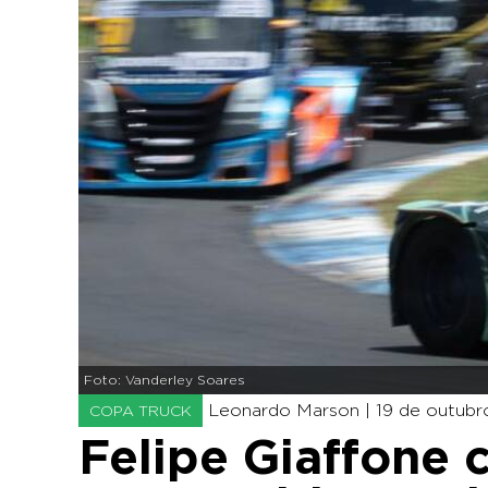
Foto: Vanderley Soares
Leonardo Marson |
19 de outubr
COPA TRUCK
Felipe Giaffone 