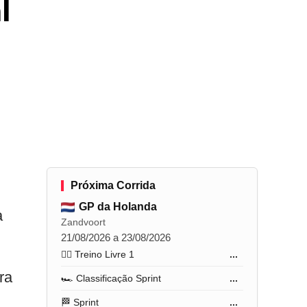
l
Próxima Corrida
GP da Holanda
a
Zandvoort
21/08/2026 a 23/08/2026
🏋️‍♂️ Treino Livre 1
...
ra
🏎️ Classificação Sprint
...
🏁 Sprint
...