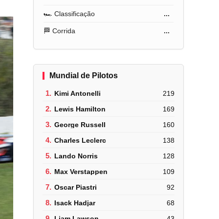
🏎️ Classificação
...
🏁 Corrida
...
Mundial de Pilotos
1.
Kimi Antonelli
219
2.
Lewis Hamilton
169
3.
George Russell
160
4.
Charles Leclerc
138
5.
Lando Norris
128
6.
Max Verstappen
109
7.
Oscar Piastri
92
8.
Isack Hadjar
68
9.
Liam Lawson
43