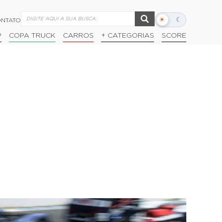
☀
☾
NTATO
Alternar
modo
P
COPA TRUCK
CARROS
+ CATEGORIAS
SCORE
escuro