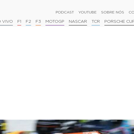
PODCAST
YOUTUBE
SOBRE NÓS
CO
 VIVO
F1
F2
F3
MOTOGP
NASCAR
TCR
PORSCHE CU