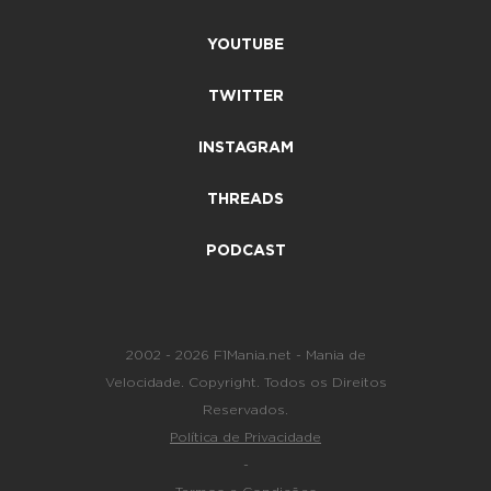
YOUTUBE
TWITTER
INSTAGRAM
THREADS
PODCAST
2002 - 2026 F1Mania.net - Mania de
Velocidade. Copyright. Todos os Direitos
Reservados.
Política de Privacidade
-