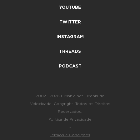
YOUTUBE
TWITTER
INSTAGRAM
THREADS
PODCAST
2002 - 2026 F1Mania.net - Mania de
Velocidade. Copyright. Todos os Direitos
Reservados.
Política de Privacidade
-
Termos e Condições