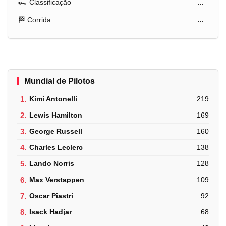
🏎️ Classificação
...
🏁 Corrida
...
Mundial de Pilotos
1.
Kimi Antonelli
219
2.
Lewis Hamilton
169
3.
George Russell
160
4.
Charles Leclerc
138
5.
Lando Norris
128
6.
Max Verstappen
109
7.
Oscar Piastri
92
8.
Isack Hadjar
68