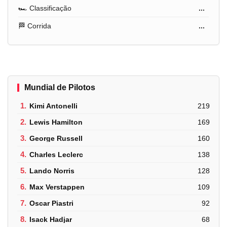
🏎️ Classificação
...
🏁 Corrida
...
Mundial de Pilotos
1.
Kimi Antonelli
219
2.
Lewis Hamilton
169
3.
George Russell
160
4.
Charles Leclerc
138
5.
Lando Norris
128
6.
Max Verstappen
109
7.
Oscar Piastri
92
8.
Isack Hadjar
68