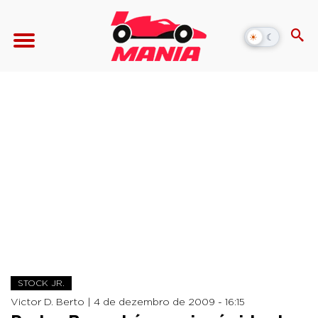
☀
☾
Alternar
modo
escuro
STOCK JR.
Victor D. Berto |
4 de dezembro de 2009 - 16:15