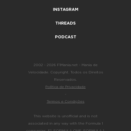
INSTAGRAM
THREADS
PODCAST
2002 - 2026 F1Mania.net - Mania de
Velocidade. Copyright. Todos os Direitos
Reservados.
Política de Privacidade
-
Termos e Condições
This website is unofficial and is not
associated in any way with the Formula 1
companies. F1, FORMULA ONE, FORMULA 1,