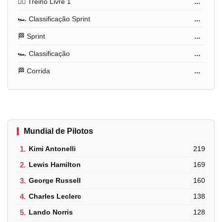
🏋️‍♂️ Treino Livre 1
...
🏎️ Classificação Sprint
...
🏁 Sprint
...
🏎️ Classificação
...
🏁 Corrida
...
Mundial de Pilotos
1.
Kimi Antonelli
219
2.
Lewis Hamilton
169
3.
George Russell
160
4.
Charles Leclerc
138
5.
Lando Norris
128