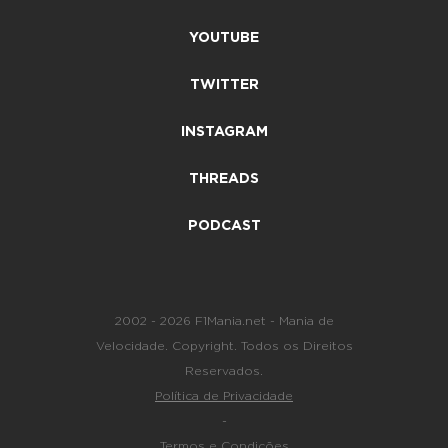
YOUTUBE
TWITTER
INSTAGRAM
THREADS
PODCAST
2002 - 2026 F1Mania.net - Mania de
Velocidade. Copyright. Todos os Direitos
Reservados.
Política de Privacidade
-
Termos e Condições