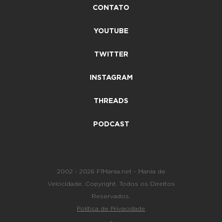
CONTATO
YOUTUBE
TWITTER
INSTAGRAM
THREADS
PODCAST
2002 - 2026 F1Mania.net - Mania de
Velocidade. Copyright. Todos os Direitos
Reservados.
Política de Privacidade
-