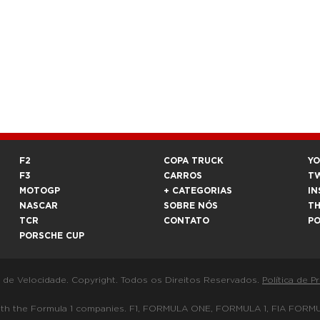
F2
COPA TRUCK
Y
F3
CARROS
T
MOTOGP
+ CATEGORIAS
IN
NASCAR
SOBRE NÓS
T
TCR
CONTATO
P
PORSCHE CUP
a de Velocidade. Copyright. Todos os Direitos Reservados.
Política de P
 way with the Formula 1 companies. F1, FORMULA ONE, FORMULA 1, FIA 