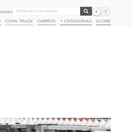
☀
☾
NTATO
Alternar
modo
P
COPA TRUCK
CARROS
+ CATEGORIAS
SCORE
escuro