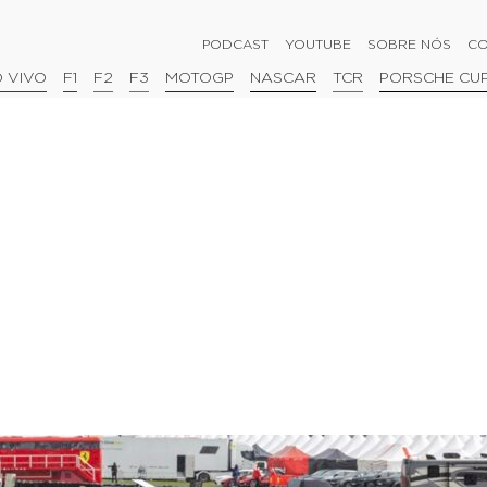
PODCAST
YOUTUBE
SOBRE NÓS
CO
 VIVO
F1
F2
F3
MOTOGP
NASCAR
TCR
PORSCHE CU