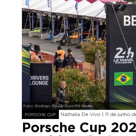
Foto: Rodrigo Aguiar Ruiz/RR Media
Nathalia De Vivo |
11 de junho d
PORSCHE CUP
Porsche Cup 202