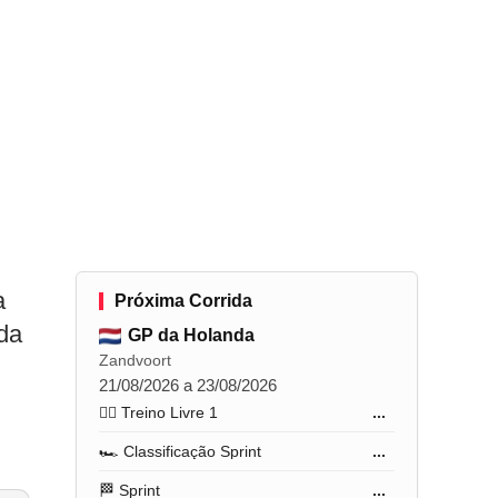
a
Próxima Corrida
 da
GP da Holanda
Zandvoort
21/08/2026 a 23/08/2026
🏋️‍♂️ Treino Livre 1
...
🏎️ Classificação Sprint
...
🏁 Sprint
...