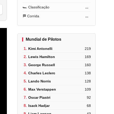
🏎️ Classificação
...
🏁 Corrida
...
Mundial de Pilotos
1.
Kimi Antonelli
219
2.
Lewis Hamilton
169
3.
George Russell
160
4.
Charles Leclerc
138
5.
Lando Norris
128
6.
Max Verstappen
109
7.
Oscar Piastri
92
8.
Isack Hadjar
68
9.
Liam Lawson
43